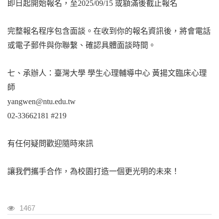
即日起開始報名，至
2025/09/15
或額滿後截止報名
完整報名程序包含面談。在收到你的報名資訊後，將會電話
或電子郵件與你聯繫、確認具體面談時間。
七、承辦人：臺灣大學
學生心理輔導中心
黃揚文臨床心理
師
yangwen@ntu.edu.tw
02-33662181 #219
有任何疑問歡迎隨時來訊
讓我們攜手合作，為校園打造一個更光明的未來！
瀏覽人次
1467